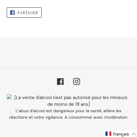
d'un
PARTAGER
produit
PARTAGER
SUR
à
FACEBOOK
votre
panier
Facebook
Instagram
L’abus d'alcool est dangereux pour la santé, altère les
réactions et votre vigilance. A consommer avec modération.
français