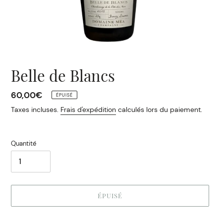
Belle de Blancs
Prix
60,00€
ÉPUISÉ
normal
Taxes incluses.
Frais d'expédition
calculés lors du paiement.
Quantité
ÉPUISÉ
Ajout