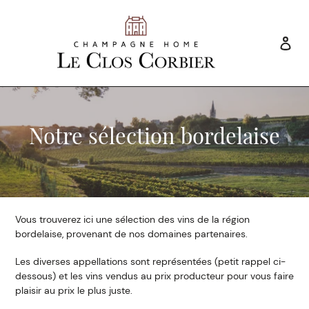
Passer
au
contenu
Se 
Recherch
C
Notre sélection bordelaise
o
l
l
Vous trouverez ici une sélection des vins de la région
e
bordelaise, provenant de nos domaines partenaires.
c
Les diverses appellations sont représentées (petit rappel ci-
dessous) et les vins vendus au prix producteur pour vous faire
t
plaisir au prix le plus juste.